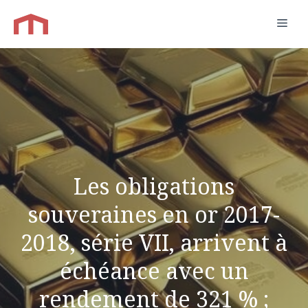
Aller
Men
au
contenu
Les obligations
souveraines en or 2017-
2018, série VII, arrivent à
échéance avec un
rendement de 321 % ;