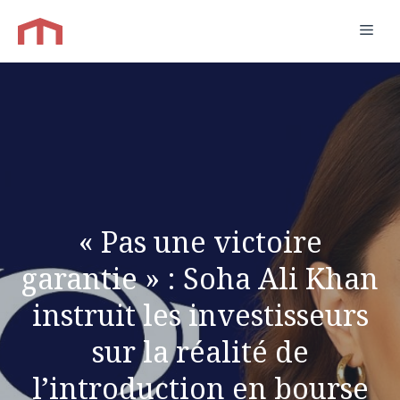
Aller
Men
au
contenu
« Pas une victoire
garantie » : Soha Ali Khan
instruit les investisseurs
sur la réalité de
l’introduction en bourse