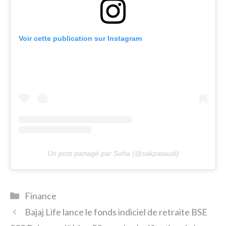
Voir cette publication sur Instagram
Un post partagé par Soha (@sakpataudi)
Catégories
Finance
Bajaj Life lance le fonds indiciel de retraite BSE