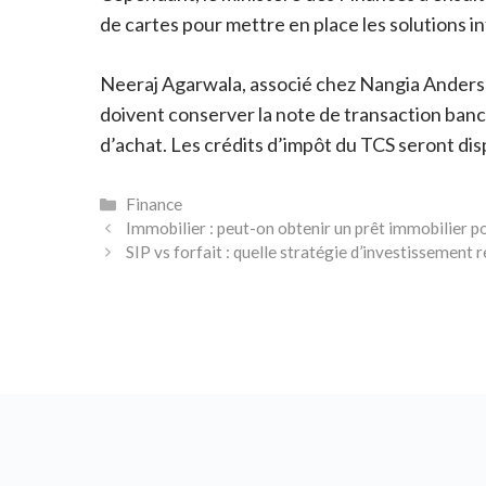
de cartes pour mettre en place les solutions i
Neeraj Agarwala, associé chez Nangia Andersen 
doivent conserver la note de transaction ban
d’achat. Les crédits d’impôt du TCS seront di
Catégories
Finance
Immobilier : peut-on obtenir un prêt immobilier 
SIP vs forfait : quelle stratégie d’investissement