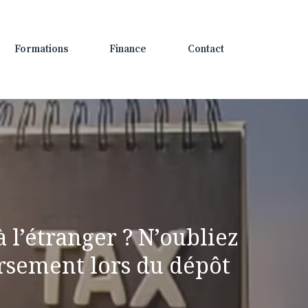
Formations
Finance
Contact
à l’étranger ? N’oubliez
rsement lors du dépôt