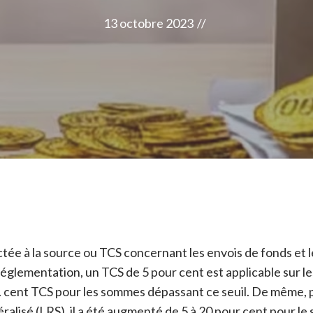
13 octobre 2023
//
ctée à la source ou TCS concernant les envois de fonds et 
 réglementation, un TCS de 5 pour cent est applicable sur 
nt. cent TCS pour les sommes dépassant ce seuil. De même, p
lisé (LRS), il a été augmenté de 5 à 20 pour cent pour le s