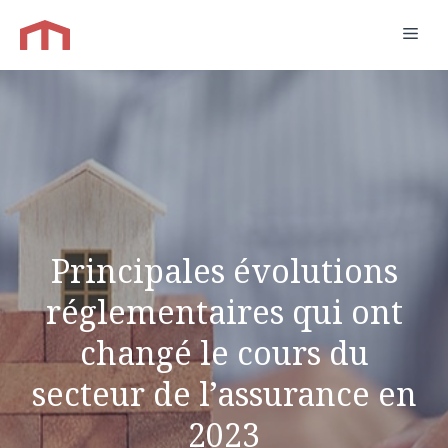
Aller
Men
au
contenu
Principales évolutions
réglementaires qui ont
changé le cours du
secteur de l’assurance en
2023