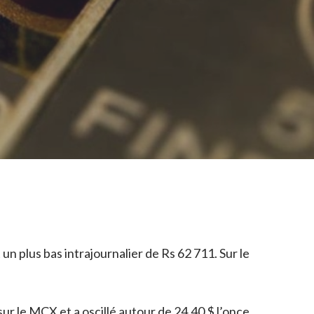
n plus bas intrajournalier de Rs 62 711. Sur le
sur le MCX et a oscillé autour de 24,40 $ l’once