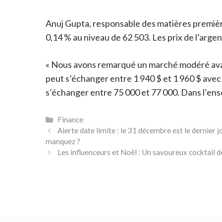
Anuj Gupta, responsable des matières premières
0,14 % au niveau de 62 503. Les prix de l’argen
« Nous avons remarqué un marché modéré avant N
peut s’échanger entre 1 940 $ et 1 960 $ avec u
s’échanger entre 75 000 et 77 000. Dans l’ens
Catégories
Finance
Alerte date limite : le 31 décembre est le dernier
manquez ?
Les influenceurs et Noël : Un savoureux cocktail de