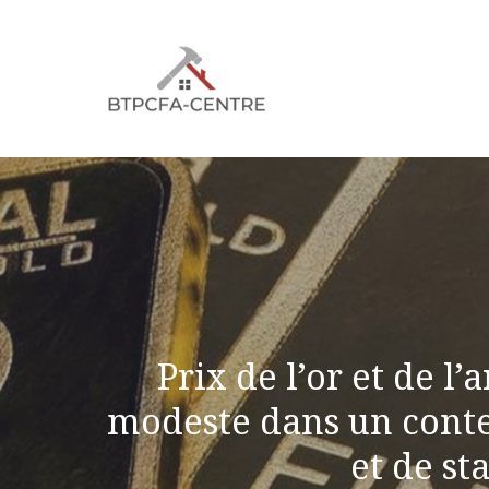
Aller
au
contenu
Prix ​​de l’or et de 
modeste dans un contex
et de st