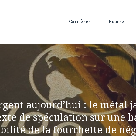
Carrières
Bourse
l’argent aujourd’hui : le métal
te de spéculation sur une ba
abilité de la fourchette de né