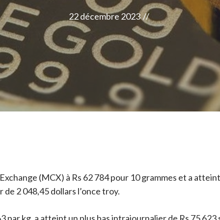
22 décembre 2023
//
Exchange (MCX) à Rs 62 784 pour 10 grammes et a atteint u
r de 2 048,45 dollars l’once troy.
 par kg, a atteint un plus bas intrajournalier de Rs 75 623 