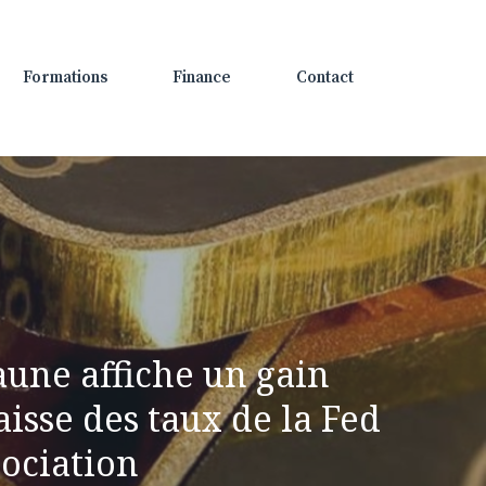
Formations
Finance
Contact
 jaune affiche un gain
isse des taux de la Fed
gociation