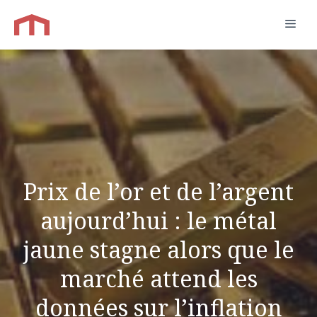
Aller
Men
au
contenu
Prix ​​de l’or et de l’argent
aujourd’hui : le métal
jaune stagne alors que le
marché attend les
données sur l’inflation