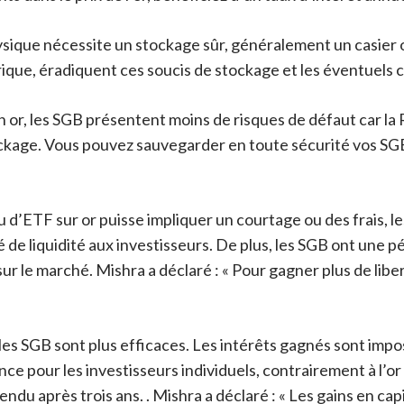
ysique nécessite un stockage sûr, généralement un casier 
que, éradiquent ces soucis de stockage et les éventuels c
r, les SGB présentent moins de risques de défaut car la RBI 
tockage. Vous pouvez sauvegarder en toute sécurité vos SGB
u d’ETF sur or puisse impliquer un courtage ou des frais,
de liquidité aux investisseurs. De plus, les SGB ont une p
 sur le marché. Mishra a déclaré : « Pour gagner plus de li
 les SGB sont plus efficaces. Les intérêts gagnés sont impo
héance pour les investisseurs individuels, contrairement à l’o
t vendu après trois ans. . Mishra a déclaré : « Les gains en c