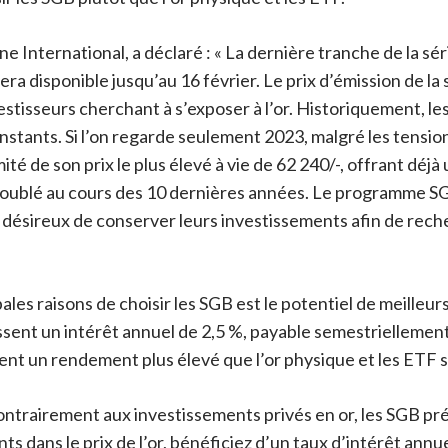
International, a déclaré : « La dernière tranche de la sér
tera disponible jusqu’au 16 février. Le prix d’émission de la 
vestisseurs cherchant à s’exposer à l’or. Historiquement, le
stants. Si l’on regarde seulement 2023, malgré les tensions
imité de son prix le plus élevé à vie de 62 240/-, offrant dé
e doublé au cours des 10 dernières années. Le programme 
 désireux de conserver leurs investissements afin de rech
pales raisons de choisir les SGB est le potentiel de meilleu
issent un intérêt annuel de 2,5 %, payable semestriellement
 un rendement plus élevé que l’or physique et les ETF su
ontrairement aux investissements privés en or, les SGB pr
ans le prix de l’or, bénéficiez d’un taux d’intérêt annue