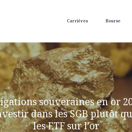
Carrières
Bourse
ations souveraines en or 202
nvestir dans les SGB plutôt q
les ETF sur l’or