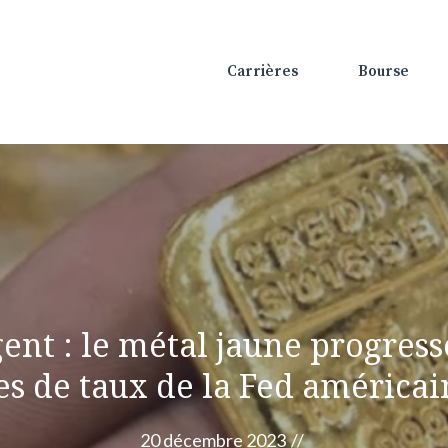
Carrières
Bourse
’argent : le métal jaune progre
sses de taux de la Fed américa
20 décembre 2023
//