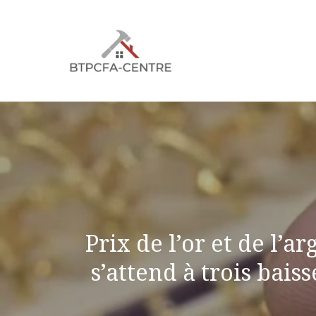
Aller
au
contenu
Prix ​​de l’or et de l
s’attend à trois bai