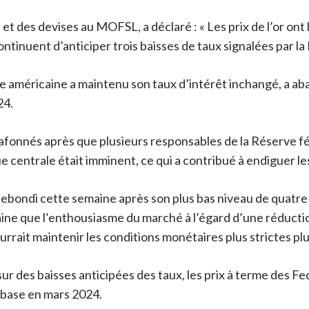
t des devises au MOFSL, a déclaré : « Les prix de l’or o
tinuent d’anticiper trois baisses de taux signalées par la
le américaine a maintenu son taux d’intérêt inchangé, a abai
24.
plafonnés après que plusieurs responsables de la Réserve f
centrale était imminent, ce qui a contribué à endiguer les
 a rebondi cette semaine après son plus bas niveau de quatre
ine que l’enthousiasme du marché à l’égard d’une réducti
urrait maintenir les conditions monétaires plus strictes pl
ur des baisses anticipées des taux, les prix à terme des F
 base en mars 2024.